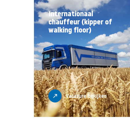
Internationaal
chauffeur (kipper of
walking floor)
Vacature bekijken