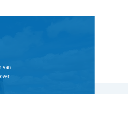
n van
 over