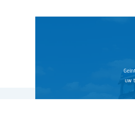
Geïn
uw t